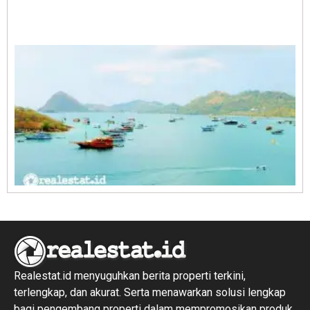
A
E
1
R
1
Realestat.id menyuguhkan berita properti terkini,
terlengkap, dan akurat. Serta menawarkan solusi lengkap
bagi pengembang properti dalam mempromosikan produk,