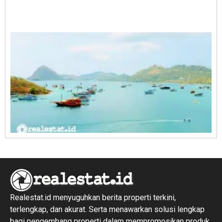
A
E
1
R
1
Realestat.id menyuguhkan berita properti terkini,
terlengkap, dan akurat. Serta menawarkan solusi lengkap
bagi pengembang properti dalam mempromosikan produk,