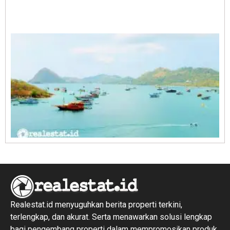
A
E
1
R
1
Realestat.id menyuguhkan berita properti terkini,
terlengkap, dan akurat. Serta menawarkan solusi lengkap
bagi pengembang properti dalam mempromosikan produk,