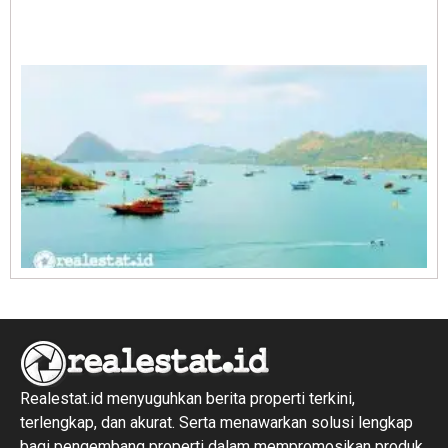
A
E
1
R
1
Realestat.id menyuguhkan berita properti terkini,
terlengkap, dan akurat. Serta menawarkan solusi lengkap
bagi pengembang properti dalam mempromosikan produk,