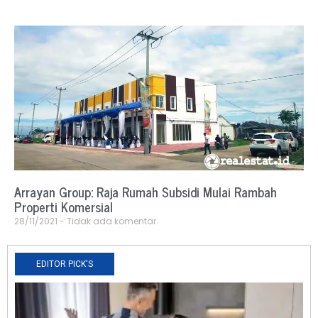
Arrayan Group: Raja Rumah Subsidi Mulai Rambah
Properti Komersial
28/11/2021
Tidak ada komentar
EDITOR PICK'S
N