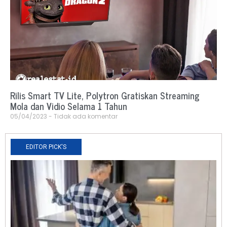
Rilis Smart TV Lite, Polytron Gratiskan Streaming
Mola dan Vidio Selama 1 Tahun
05/04/2023
Tidak ada komentar
EDITOR PICK'S
N