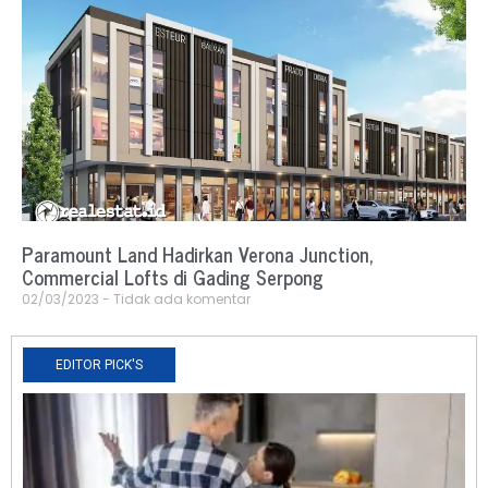
Paramount Land Hadirkan Verona Junction,
Commercial Lofts di Gading Serpong
02/03/2023
Tidak ada komentar
EDITOR PICK'S
N