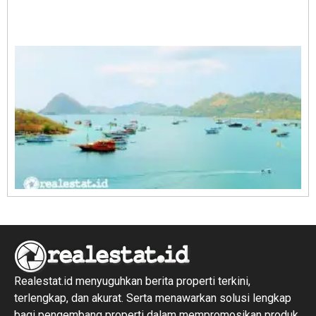
A
E
1
R
1
Realestat.id menyuguhkan berita properti terkini,
terlengkap, dan akurat. Serta menawarkan solusi lengkap
bagi pengembang properti dalam mempromosikan produk,