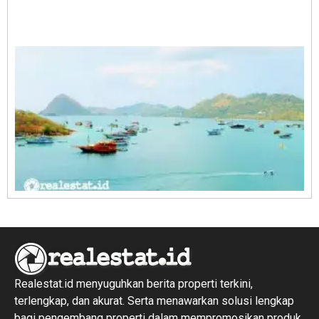
A
E
1
R
1
Realestat.id menyuguhkan berita properti terkini,
terlengkap, dan akurat. Serta menawarkan solusi lengkap
bagi pengembang properti dalam mempromosikan produk,