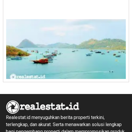
A
E
1
R
1
Realestat.id menyuguhkan berita properti terkini,
terlengkap, dan akurat. Serta menawarkan solusi lengkap
bagi pengembang properti dalam mempromosikan produk,