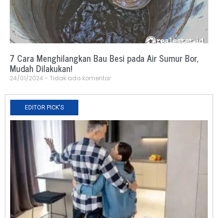
7 Cara Menghilangkan Bau Besi pada Air Sumur Bor,
Mudah Dilakukan!
24/01/2024
Tidak ada komentar
EDITOR PICK'S
N
R
0