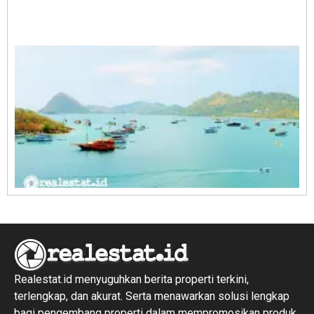
A
E
1
R
1
Realestat.id menyuguhkan berita properti terkini,
terlengkap, dan akurat. Serta menawarkan solusi lengkap
bagi pengembang properti dalam mempromosikan produk,