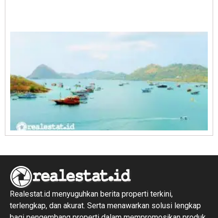
A
E
1
R
1
Realestat.id menyuguhkan berita properti terkini,
terlengkap, dan akurat. Serta menawarkan solusi lengkap
bagi pengembang properti dalam mempromosikan produk,