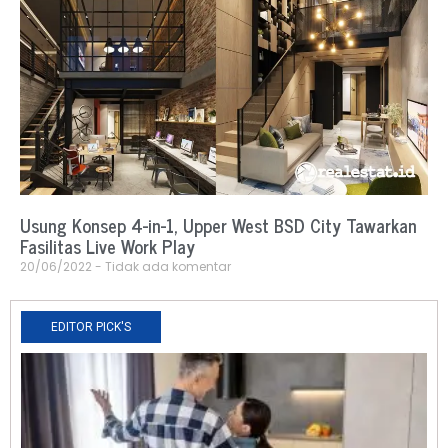
Usung Konsep 4-in-1, Upper West BSD City Tawarkan
Fasilitas Live Work Play
20/06/2022
Tidak ada komentar
EDITOR PICK'S
N