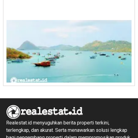
A
E
1
R
1
Realestat.id menyuguhkan berita properti terkini,
terlengkap, dan akurat. Serta menawarkan solusi lengkap
bagi pengembang properti dalam mempromosikan produk,