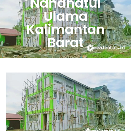
Nahdhatul
Ulama
Kalimantan
Barat