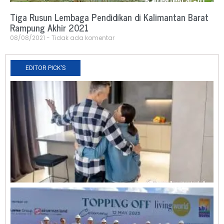
Tiga Rusun Lembaga Pendidikan di Kalimantan Barat
Rampung Akhir 2021
08/08/2021
Tidak ada komentar
EDITOR PICK'S
N
R
0
O
L