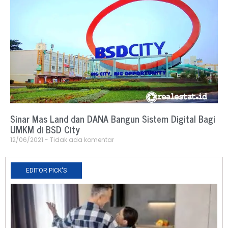
Sinar Mas Land dan DANA Bangun Sistem Digital Bagi
UMKM di BSD City
12/06/2021
Tidak ada komentar
EDITOR PICK'S
N