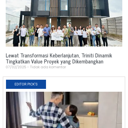
Lewat Transformasi Keberlanjutan, Triniti Dinamik
Tingkatkan Value Proyek yang Dikembangkan
07/02/2025
Tidak ada komentar
EDITOR PICK'S
N