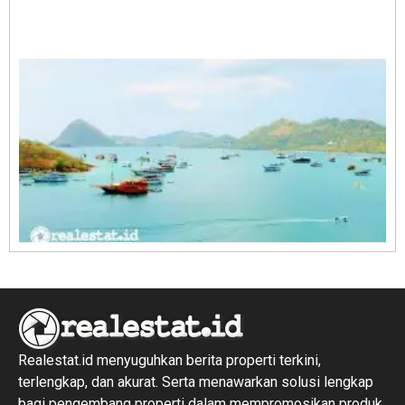
A
E
1
R
1
Realestat.id menyuguhkan berita properti terkini,
terlengkap, dan akurat. Serta menawarkan solusi lengkap
bagi pengembang properti dalam mempromosikan produk,