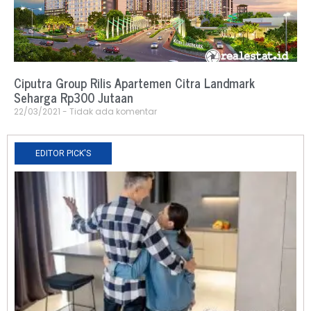
Ciputra Group Rilis Apartemen Citra Landmark
Seharga Rp300 Jutaan
22/03/2021
Tidak ada komentar
EDITOR PICK'S
N
R
0