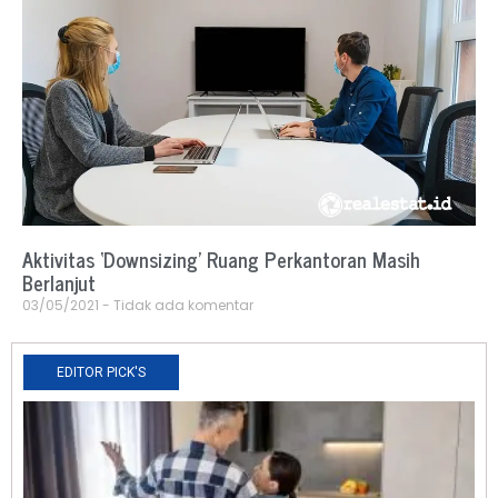
Aktivitas ‘Downsizing’ Ruang Perkantoran Masih
Berlanjut
03/05/2021
Tidak ada komentar
EDITOR PICK'S
N