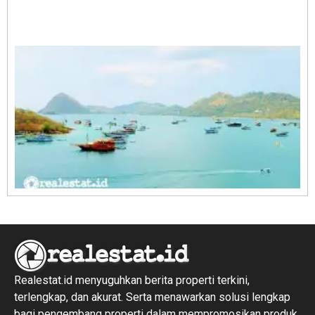
A
E
1
R
1
Realestat.id menyuguhkan berita properti terkini,
terlengkap, dan akurat. Serta menawarkan solusi lengkap
bagi pengembang properti dalam mempromosikan produk,