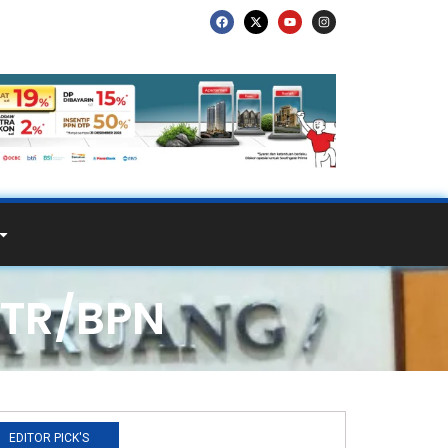
ATR/BPN
EDITOR PICK'S