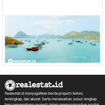
A
E
1
R
1
Realestat.id menyuguhkan berita properti terkini,
terlengkap, dan akurat. Serta menawarkan solusi lengkap
bagi pengembang properti dalam mempromosikan produk,