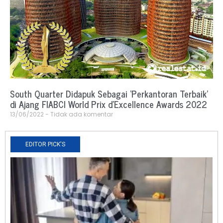
South Quarter Didapuk Sebagai ‘Perkantoran Terbaik’
di Ajang FIABCI World Prix d’Excellence Awards 2022
13/06/2022
Tidak ada komentar
EDITOR PICK'S
N