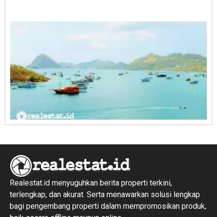
E
1
R
1
Realestat.id menyuguhkan berita properti terkini,
terlengkap, dan akurat. Serta menawarkan solusi lengkap
bagi pengembang properti dalam mempromosikan produk,