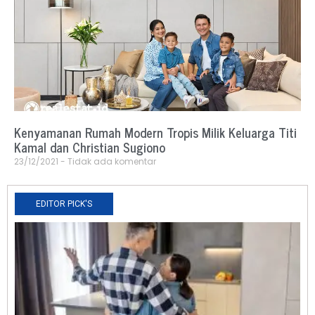
Kenyamanan Rumah Modern Tropis Milik Keluarga Titi
Kamal dan Christian Sugiono
23/12/2021
Tidak ada komentar
EDITOR PICK'S
N