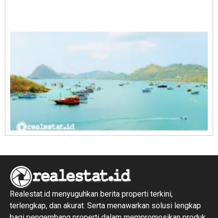
A
E
1
R
1
Realestat.id menyuguhkan berita properti terkini,
terlengkap, dan akurat. Serta menawarkan solusi lengkap
bagi pengembang properti dalam mempromosikan produk,