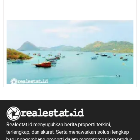
A
E
1
R
1
Realestat.id menyuguhkan berita properti terkini,
terlengkap, dan akurat. Serta menawarkan solusi lengkap
bagi pengembang properti dalam mempromosikan produk,