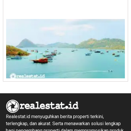
A
E
1
R
1
Realestat.id menyuguhkan berita properti terkini,
terlengkap, dan akurat. Serta menawarkan solusi lengkap
bagi pengembang properti dalam mempromosikan produk,