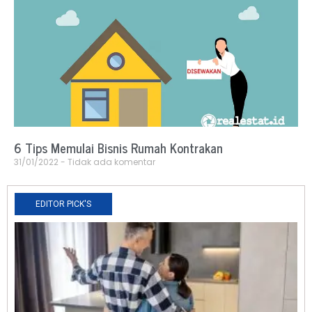
6 Tips Memulai Bisnis Rumah Kontrakan
31/01/2022
Tidak ada komentar
EDITOR PICK'S
N