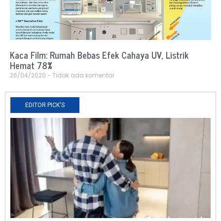
Kaca Film: Rumah Bebas Efek Cahaya UV, Listrik
Hemat 78%
26/04/2020
Tidak ada komentar
EDITOR PICK'S
N
R
0