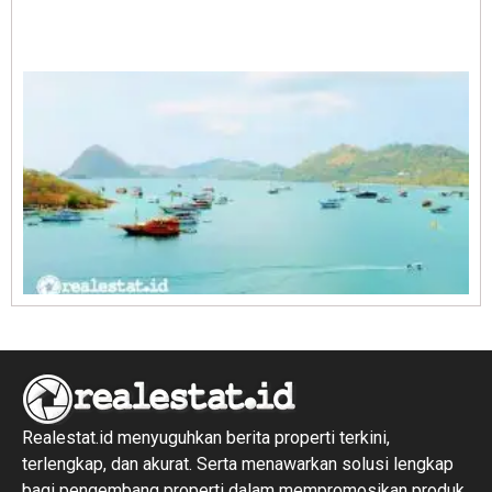
A
E
1
R
1
Realestat.id menyuguhkan berita properti terkini,
terlengkap, dan akurat. Serta menawarkan solusi lengkap
bagi pengembang properti dalam mempromosikan produk,