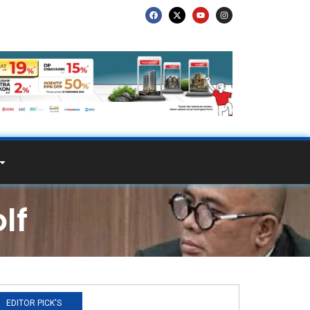
lf
EDITOR PICK'S