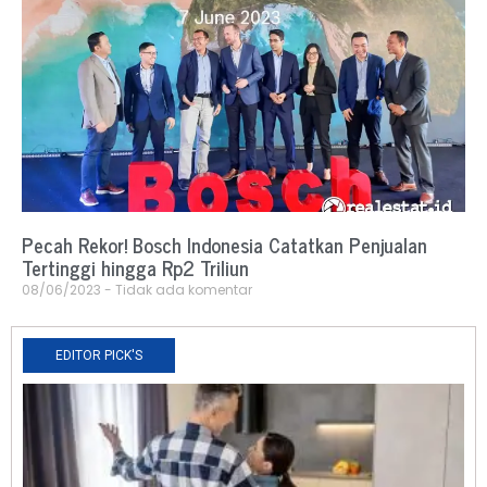
Pecah Rekor! Bosch Indonesia Catatkan Penjualan
Tertinggi hingga Rp2 Triliun
08/06/2023
Tidak ada komentar
EDITOR PICK'S
N