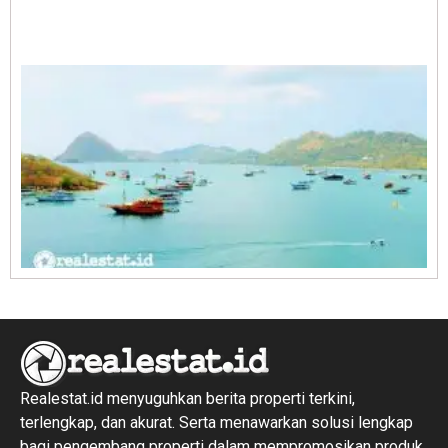
A
E
1
R
1
Realestat.id menyuguhkan berita properti terkini,
terlengkap, dan akurat. Serta menawarkan solusi lengkap
bagi pengembang properti dalam mempromosikan produk,