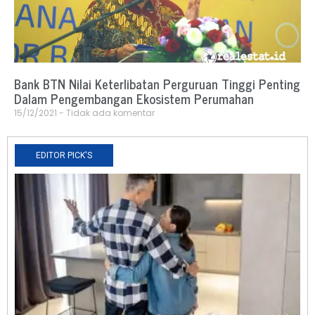
Bank BTN Nilai Keterlibatan Perguruan Tinggi Penting
Dalam Pengembangan Ekosistem Perumahan
15/12/2021
Tidak ada komentar
EDITOR PICK'S
N
R
0