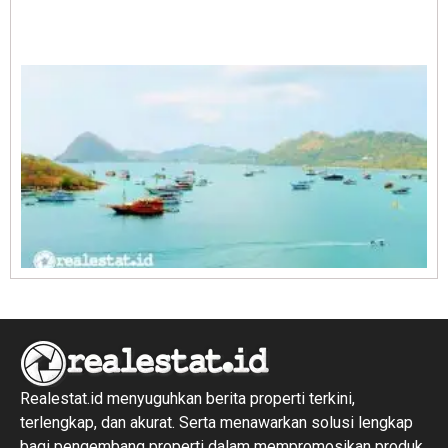
A
E
1
R
1
Realestat.id menyuguhkan berita properti terkini,
terlengkap, dan akurat. Serta menawarkan solusi lengkap
bagi pengembang properti dalam mempromosikan produk,