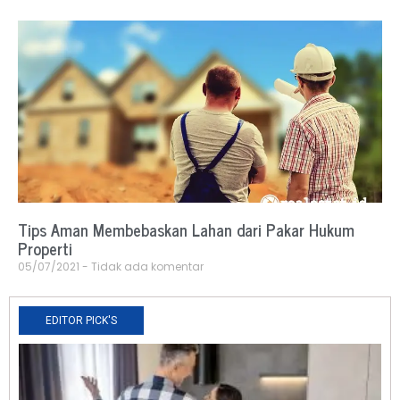
Tips Aman Membebaskan Lahan dari Pakar Hukum
Properti
05/07/2021
Tidak ada komentar
EDITOR PICK'S
N