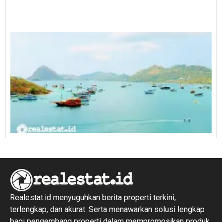
A
E
1
R
1
Realestat.id menyuguhkan berita properti terkini,
terlengkap, dan akurat. Serta menawarkan solusi lengkap
bagi pengembang properti dalam mempromosikan produk,