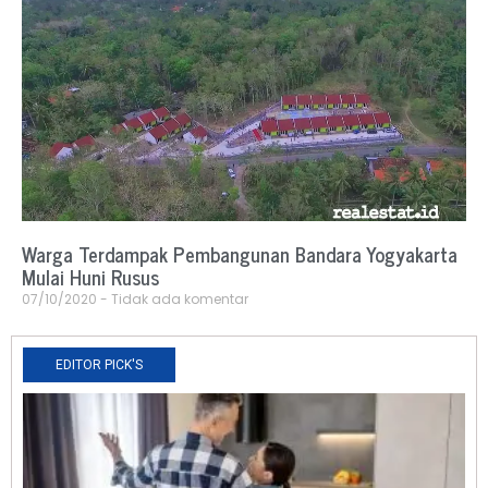
Warga Terdampak Pembangunan Bandara Yogyakarta
Mulai Huni Rusus
07/10/2020
Tidak ada komentar
EDITOR PICK'S
N