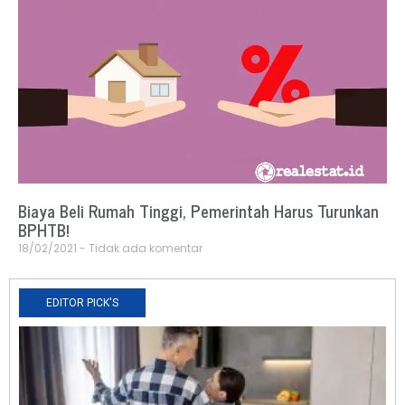
Biaya Beli Rumah Tinggi, Pemerintah Harus Turunkan
BPHTB!
18/02/2021
Tidak ada komentar
EDITOR PICK'S
N