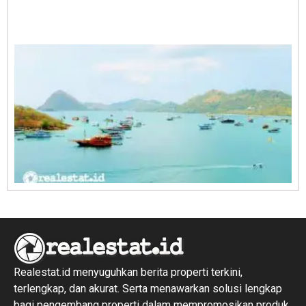
A
E
1
R
1
Realestat.id menyuguhkan berita properti terkini,
terlengkap, dan akurat. Serta menawarkan solusi lengkap
bagi pengembang properti dalam mempromosikan produk,