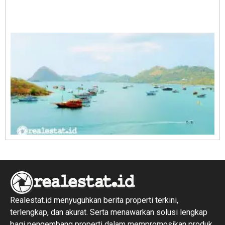
A
E
1
R
1
Realestat.id menyuguhkan berita properti terkini,
terlengkap, dan akurat. Serta menawarkan solusi lengkap
bagi pengembang properti dalam mempromosikan produk,