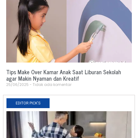
Tips Make Over Kamar Anak Saat Liburan Sekolah
agar Makin Nyaman dan Kreatif
25/06/2025
Tidak ada komentar
EDITOR PICK'S
N