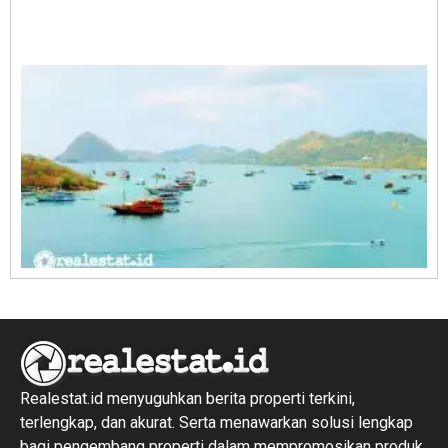
A
E
1
R
1
Realestat.id menyuguhkan berita properti terkini,
terlengkap, dan akurat. Serta menawarkan solusi lengkap
bagi pengembang properti dalam mempromosikan produk,