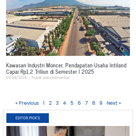
Kawasan Industri Moncer, Pendapatan Usaha Intiland
Capai Rp1,2 Triliun di Semester I 2025
01/08/2025
Tidak ada komentar
« Previous
1
2
3
4
5
6
7
8
9
Next »
EDITOR PICK'S