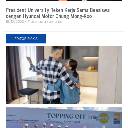
President University Teken Kerja Sama Beasiswa
dengan Hyundai Motor Chung Mong-Koo
18/12/2023
Tidak ada komentar
EDITOR PICK'S
N
R
0
O
L