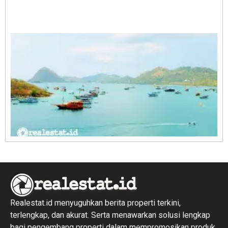
A
E
1
R
1
Realestat.id menyuguhkan berita properti terkini,
terlengkap, dan akurat. Serta menawarkan solusi lengkap
bagi pengembang properti dalam mempromosikan produk,