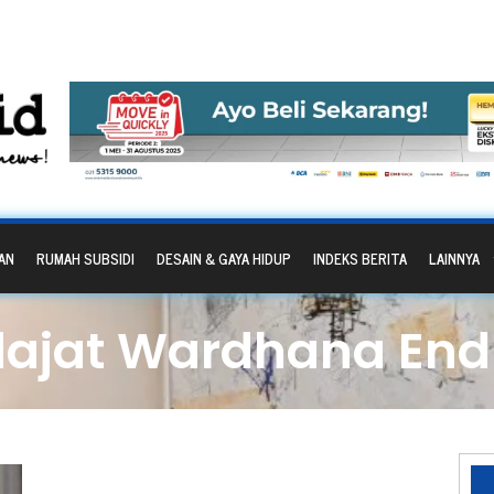
AN
RUMAH SUBSIDI
DESAIN & GAYA HIDUP
INDEKS BERITA
LAINNYA
dajat Wardhana En