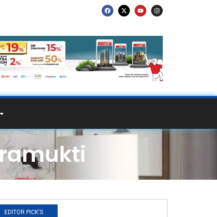
dramukti
EDITOR PICK'S